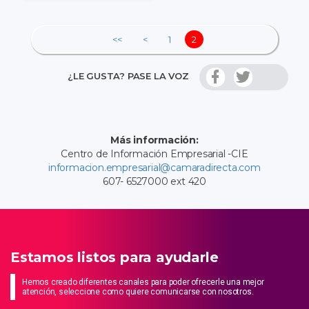
<<
<
1
2
¿LE GUSTA? PASE LA VOZ
Más información:
Centro de Información Empresarial -CIE
informacion.empresarial@camaradirecta.com
607- 6527000 ext 420
Estamos listos para ayudarle
Hemos creado diferentes canales para poder ofrecerle una mejor
atención, seleccione como quiere comunicarse con nosotros.