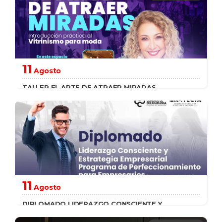
saber más
11
Agosto
TALLER EL ARTE DE ATRAER MIRADAS
"INTRODUCCIÓN PRÁCTICA AL VITRINISMO PARA
MODA"
saber más
11
Agosto
DIPLOMADO LIDERAZGO CONSCIENTE Y
ESTRATEGIA EMPRESARIAL