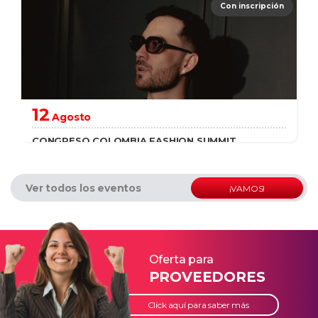
Con inscripción
saber más
12
Agosto
CONGRESO COLOMBIA FASHION SUMMIT
Ver todos los eventos
¡VAMOS!
saber más
Oferta para
PROVEEDORES
Click aquí para saber más