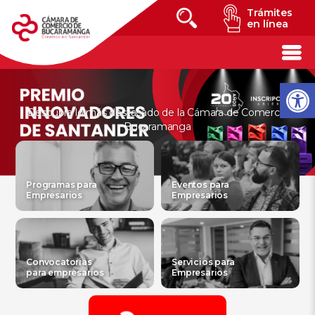
Trámites
en línea
Descubra lo más destacado de la Cámara de Comercio
Bucaramanga
Programas para
Eventos para
Empresarios
Empresarios
Convocatorias
Servicios para
para empresarios
Empresarios