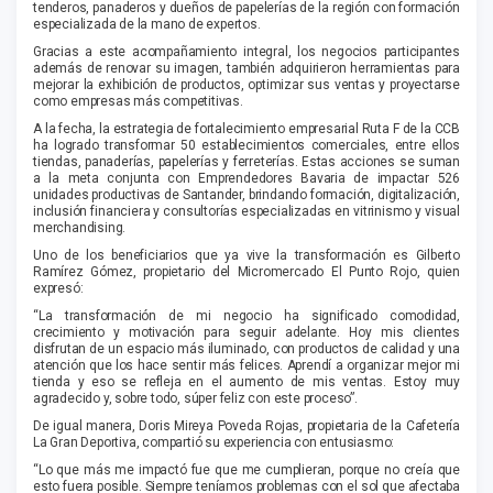
tenderos
, panaderos y
dueños de
papelerías
de la región con formación
especializada de la mano de expertos.
Gracias a este acompañamiento integral, los negocios participantes
además
de
renovar
su
imagen
,
también adquirieron herramientas para
mejorar la exhibición de productos, optimizar sus ventas y proyectarse
como empresas más competitivas.
A la fecha, la estrategia de fortalecimiento empresarial
Ruta F
de la CCB
ha logrado transformar 50
establecimientos comerciales, entre ellos
tiendas, panaderías
, papelerías
y ferreterías. Estas acciones se suman
a la meta conjunta con Emprendedores Ba
varia de impactar
5
26
unidades productivas de Santander, brindando formación, digitalización,
inclusión financiera y consultorías especializadas en vitrinismo y visual
merchandising
.
Uno de los beneficiarios que ya vive la transformación es
Gilberto
Ramírez Gómez
, propietario del
Micromercado
El Punto Rojo
, quien
expresó:
“La transformación de mi negocio ha significado comodidad,
crecimiento y motivación para seguir adelante. Hoy mis clientes
disfrutan de un espacio más iluminado, con productos de calidad y una
atención que los hace sentir más felices. Aprendí a organizar mejor mi
tienda y eso se refleja en el aumento de mis ventas. Estoy muy
agradecido y, sobre todo, súper feliz con este proceso”.
De igual manera,
Doris Mireya Poveda Rojas
, propietaria de la
Cafetería
La Gran Deportiva
, compartió su experiencia con entusiasmo:
“Lo que más me impactó fue que me cumplieran, porque no creía que
esto fuera posible. Siempre teníamos problemas con el sol que afectaba